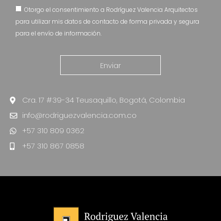
Otorgo el consentimiento a Rodríguez Valencia Arquitectos
para utilizar mis datos de contacto de forma privada y segura
para el envío de información.
Enviar
Cra. 17 #39-34 Teusaquillo, Bogotá, Colombia
info@rodriguezvalencia.com.co
+57 310 809 0362
+57 310 867 0858